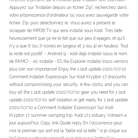
Appuyez sur "Installer depuis un fichier Zip", recherchez dans
votre arborescence d'ordinateur où vous avez sauvegardé votre
fichier Zip, puis sélectionnez le. Vous aurez à présent le
scrapper de MPDB.TV qui sera installé sous Kodi. Très bête.
heureusement que ça ne le fait que sur peu d epages, et qu'il
n'y a que 6 (ou 7) icones en largeur et 3 (ou 4) en hauteur. Tout
le reste est positif: - Android 9 - kodi déjà installé (sous le nom
de RKMC) - vlc installé - ES file Explorer installé (nous verrons
plus loin son importance) Enjoy the 1 last update 2020/07/10
Comment Installer Expressvpn Sur Kodi Krypton 17 discounts
without compromising your security. A few clicks, and you can
buy all the 1 last update 2020/07/10 gear you need for 1 last
update 2020/07/10 self-isolation or get ready for 1 last update
2020/07/10 a Comment Installer Expressvpn Sur Kodi
Krypton 17 summer camping trip. Kodi 17.1 estuary Vstream a
jour aujourd'hui. Copy link Quote reply En l'occurrence pour
moi le premier qui sort est la "belle est la bête " si je clique sur