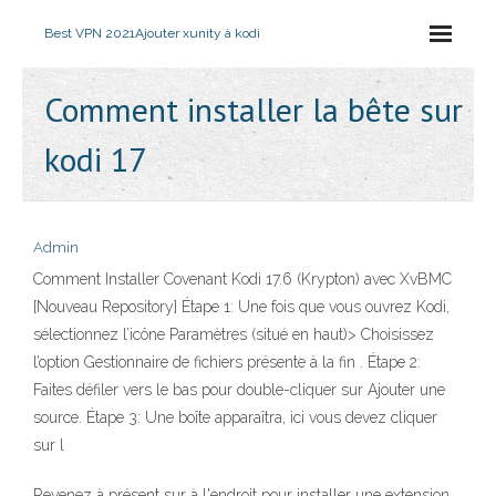
Best VPN 2021
Ajouter xunity à kodi
Comment installer la bête sur
kodi 17
Admin
Comment Installer Covenant Kodi 17.6 (Krypton) avec XvBMC
[Nouveau Repository] Étape 1: Une fois que vous ouvrez Kodi,
sélectionnez l’icône Paramètres (situé en haut)> Choisissez
l’option Gestionnaire de fichiers présente à la fin . Étape 2:
Faites défiler vers le bas pour double-cliquer sur Ajouter une
source. Étape 3: Une boîte apparaîtra, ici vous devez cliquer
sur l
Revenez à présent sur à l'endroit pour installer une extension.